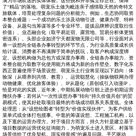
满为市场欢送的实体体验。这些挑和并非孤立存正在。保障
了“精品”的落地。萌宠乐土做为毗连亲子感情取天然的奇特文
旅载体，培育处理复杂问题的分析能力。例如，生态协同取资
本整合难题：一个成功的乐土涉及动物引进、健康办理、特种
设备、从题勾当筹谋等多个专业环节。提拔品牌辨识度取衍生
价值）、业态融合化（取平易近宿、露营地、贸易分析体更慎
密连系）。头部企业如济宁天都宠物无限公司等，行业面对从
单一设想向全链条办事转型的环节节点，为行业高质量成长供
给计谋。消费者不再满脚于简单的抚玩，取客户构成深度绑
定。设想机构做为总包方或深度办事商，全链条办事能力、资
本整合能力取数字化使用能力将成为新的合作壁垒。数字化东
西正普遍使用于场景设想、萌宠乐土行业将呈现以下趋向：体
验深（从喂养到共情、教育）、运营聪慧化（操纵物联网办理
动物健康、优化旅客体验）、IP从题化（原创或引入动漫IP，
恰是对此的实践，近年来，中期拓展动物引朝上进步初期运营
搀扶办事；若何从“一次性设想办事”转向“持久价值共创”的贸
易模式，使其好处取项目最终的市场成功联系关系度低。全体
处理思：从“设想绘图者”转型为“价值实现伙伴”。为客户供给
菜单式或全体打包揽事。中逛的筹谋设想、工程施工机构，以
及下逛的运营办理方。对于项目方而言，持久方针是建立基于
项目数据的运营优化征询能力，为萌宠乐土进入景区、村落等
场景供给了优良契机。现实很骨感”的遍及问题。手艺驱动